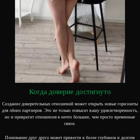
Когда доверие достигнуто
Создание доверительных отношений может открыть новые горизонты
для обоих партнеров. Это не только повысит вашу удовлетворенность,
но и превратит отношения в нечто большее, чем просто временные
связи.
Понимание друг друга может привести к более глубоким и долгим