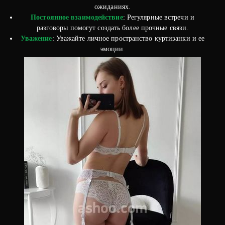
ожиданиях.
Постоянное взаимодействие
: Регулярные встречи и
разговоры помогут создать более прочные связи.
Уважение
: Уважайте личное пространство куртизанки и ее
эмоции.