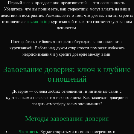
Первый шаг к преодолению предвзятостей — это осознанность.
Убедитесь, что вы понимаете, как стереотипы могут влиять на ваши
действия и восприятие. Размышляйте о том, что для вас значит строить
отношения с
nazran-in.top
куртизанкой и как это соответствует вашим
ценностям.
Постарайтесь не бояться открыто обсуждать ваши опасения с
куртизанкой. Работа над духом открытости поможет избежать
недопонимания и укрепит доверие между вами.
Завоевание доверия: ключ к глубине
отношений
Доверие — основа любых отношений, и интимные связи с
куртизанками не являются исключением. Как завоевать доверие и
создать атмосферу взаимопонимания?
Методы завоевания доверия
Честность
: Будьте открытыми о своих намерениях и