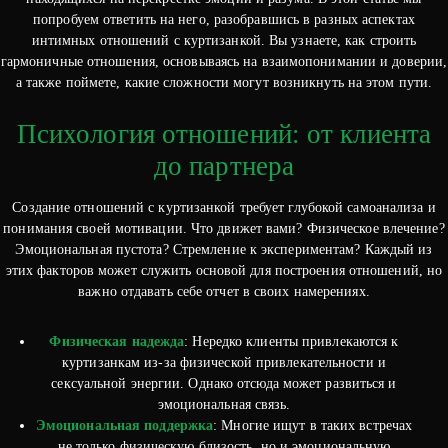
попробуем ответить на него, разобравшись в разных аспектах
интимных отношений с куртизанкой. Вы узнаете, как строить
гармоничные отношения, основываясь на взаимопонимании и доверии,
а также поймете, какие сложности могут возникнуть на этом пути.
Психология отношений: от клиента
до партнера
Создание отношений с куртизанкой требует глубокой самоанализа и
понимания своей мотивации. Что движет вами? Физическое влечение?
Эмоциональная пустота? Стремление к экспериментам? Каждый из
этих факторов может служить основой для построения отношений, но
важно отдавать себе отчет в своих намерениях.
Физическая надежда
: Нередко клиенты привлекаются к
куртизанкам из-за физической привлекательности и
сексуальной энергии. Однако отсюда может развиться и
эмоциональная связь.
Эмоциональная поддержка
: Многие ищут в таких встречах
не только физическую близость, но и эмоциональную