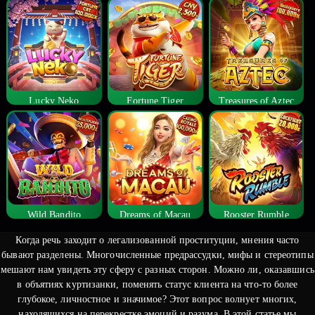
Lucky Neko
Fortune Tiger
Treasures of Aztec
Wild Bandito
Dreams of Macau
Rooster Rumble
Когда речь заходит о легализованной проституции, мнения часто
бывают разделены. Многочисленные предрассудки, мифы и стереотипы
мешают нам увидеть эту сферу с разных сторон. Можно ли, оказавшись
в объятиях куртизанки, поменять статус клиента на что-то более
глубокое, личностное и значимое? Этот вопрос волнует многих,
находящихся на перекрестке эмоций и разума. В этой статье мы