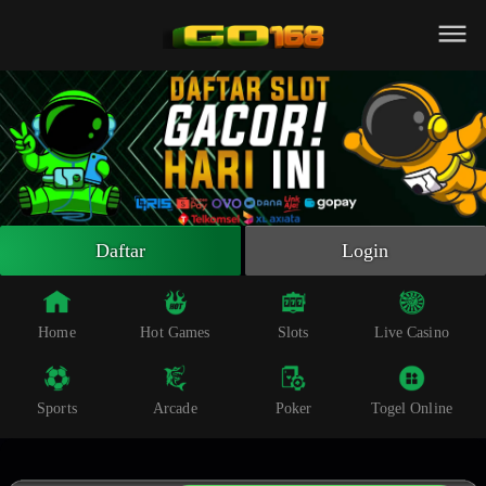
Beranda
Slot Online
Live Casino
Sportsbook
Arcade
Togel Online
Daftar
Login
Poker
Whatsapp
Home
Hot Games
Slots
Live Casino
Telegram
Sports
Arcade
Poker
Togel Online
Livechat