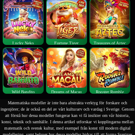
Lucky Neko
Fortune Tiger
Treasures of Aztec
Wild Bandito
Dreams of Macau
Rooster Rumble
Matematiska modeller är inte bara abstrakta verktyg för forskare och
ingenjörer; de är också en del av vårt kulturarv och vardag i Sverige. Genom
att förstå hur dessa modeller fungerar kan vi få insikter om vår historia,
konst, teknik och samhälle. I denna artikel utforskar vi kopplingarna mellan
matematik och svensk kultur, med exempel från konst till modern digital
modellering, samt belyser hur dessa modeller bidrar till att forma Sveriges