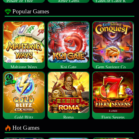
Power of Thor Megaways
Aztec Gems
Gates of Gatot Kaca
Popular Games
Mahjong Ways
Koi Gate
Gem Saviour Conquest
Gold Blitz
Roma
Fiery Sevens
Hot Games