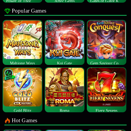
Power of Thor Megaways
Aztec Gems
Gates of Gatot Kaca
Popular Games
Mahjong Ways
Koi Gate
Gem Saviour Conquest
Gold Blitz
Roma
Fiery Sevens
Hot Games