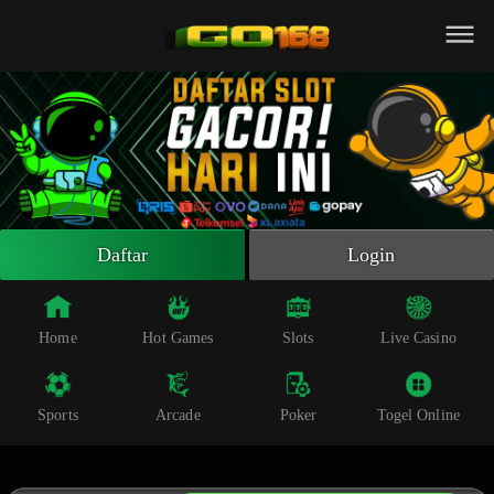
Beranda
Slot Online
Live Casino
Sportsbook
Arcade
Togel Online
Daftar
Login
Poker
Whatsapp
Home
Hot Games
Slots
Live Casino
Telegram
Sports
Arcade
Poker
Togel Online
Livechat