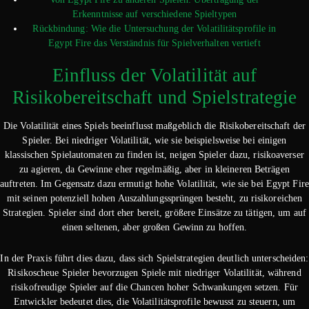
Erkenntnisse auf verschiedene Spieltypen
Rückbindung: Wie die Untersuchung der Volatilitätsprofile in
Egypt Fire das Verständnis für Spielverhalten vertieft
Einfluss der Volatilität auf
Risikobereitschaft und Spielstrategie
Die Volatilität eines Spiels beeinflusst maßgeblich die Risikobereitschaft der
Spieler. Bei niedriger Volatilität, wie sie beispielsweise bei einigen
klassischen Spielautomaten zu finden ist, neigen Spieler dazu, risikoaverser
zu agieren, da Gewinne eher regelmäßig, aber in kleineren Beträgen
auftreten. Im Gegensatz dazu ermutigt hohe Volatilität, wie sie bei Egypt Fire
mit seinen potenziell hohen Auszahlungssprüngen besteht, zu risikoreichen
Strategien. Spieler sind dort eher bereit, größere Einsätze zu tätigen, um auf
einen seltenen, aber großen Gewinn zu hoffen.
In der Praxis führt dies dazu, dass sich Spielstrategien deutlich unterscheiden:
Risikoscheue Spieler bevorzugen Spiele mit niedriger Volatilität, während
risikofreudige Spieler auf die Chancen hoher Schwankungen setzen. Für
Entwickler bedeutet dies, die Volatilitätsprofile bewusst zu steuern, um