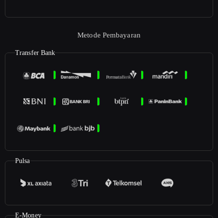
Metode Pembayaran
Transfer Bank
Pulsa
E-Money